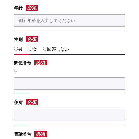
必須
年齢
必須
性別
男
女
回答しない
必須
郵便番号
〒
必須
住所
必須
電話番号