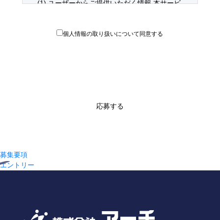
(1) ユーザーからご提供いただく情報 本サービ
スを利用するために、または本サービスの利用
を通じてユーザーからご提供いただく情報は以
下のとおりです。
個人情報の取り扱いについて同意する
・氏名、生年月日、性別、職業等プロフィール
に関する情報
・メールアドレス、電話番号、住所等連絡先に
関する情報
・クレジットカード情報、銀行口座情報、電子
マネー情報等決済手段に関する情報
・ユーザーの肖像を含む静止画情報
応募する
・入力フォームその他当社が定める方法を通じ
てユーザーが入力または送信する情報
(2) ユーザーが本サービスの利用において、他
のサービスと連携を許可することにより、当該
募集要項
他のサービスからご提供いただく情報
エントリー
ユーザーが、本サービスを利用するにあたり、
ソーシャルネットワーキングサービス等の他の
サービスとの連携を許可した場合には、その許
可の際にご同意いただいた内容に基づき、以下
の情報を当該外部サービスから収集します。
・当該外部サービスでユーザーが利用するID